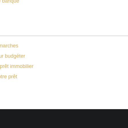
re banque
émarches
our budgéter
prêt immobilier
tre prêt