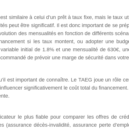
t similaire à celui d’un prêt à taux fixe, mais le taux ut
ités peut être significatif. Il est donc important de se 
volution des mensualités en fonction de différents scénar
nancement si les taux montent, ou adopter une budgéti
ariable initial de 1.8% et une mensualité de 630€, u
recommandé de prévoir une marge de sécurité dans votre 
u’il est important de connaître. Le TAEG joue un rôle ce
fluencer significativement le coût total du financement. 
ente.
r le plus fiable pour comparer les offres de crédit im
ces (assurance décès-invalidité, assurance perte d’empl