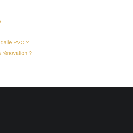
s
 dalle PVC ?
a rénovation ?