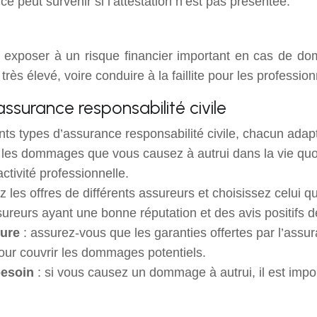
e peut survenir si l’attestation n’est pas présentée.
us exposer à un risque financier important en cas de
rès élevé, voire conduire à la faillite pour les profession
assurance responsabilité civile
érents types d’assurance responsabilité civile, chacun ada
 les dommages que vous causez à autrui dans la vie quot
tivité professionnelle.
 les offres de différents assureurs et choisissez celui q
sureurs ayant une bonne réputation et des avis positifs de
ture
: assurez-vous que les garanties offertes par l’ass
pour couvrir les dommages potentiels.
besoin
: si vous causez un dommage à autrui, il est impor