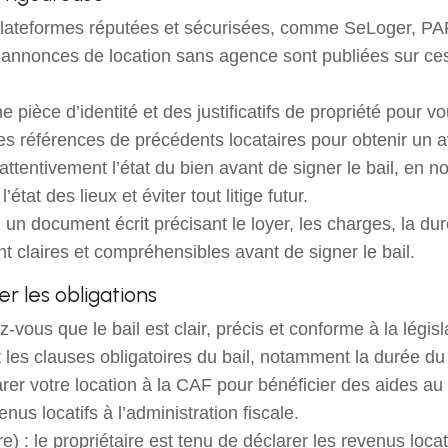
s plateformes réputées et sécurisées, comme SeLoger, PAP 
nnonces de location sans agence sont publiées sur ces p
une pièce d’identité et des justificatifs de propriété pour v
références de précédents locataires pour obtenir un avi
ttentivement l’état du bien avant de signer le bail, en n
at des lieux et éviter tout litige futur.
un document écrit précisant le loyer, les charges, la dur
nt claires et compréhensibles avant de signer le bail.
er les obligations
vous que le bail est clair, précis et conforme à la légis
finit les clauses obligatoires du bail, notamment la durée d
rer votre location à la CAF pour bénéficier des aides au
nus locatifs à l’administration fiscale.
e) : le propriétaire est tenu de déclarer les revenus locati