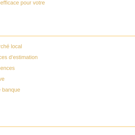
efficace pour votre
ché local
ces d’estimation
uences
ve
re banque