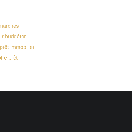
émarches
our budgéter
prêt immobilier
tre prêt