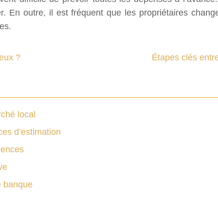
 En outre, il est fréquent que les propriétaires chan
es.
geux ?
Étapes clés entre
ché local
ces d’estimation
uences
ve
re banque